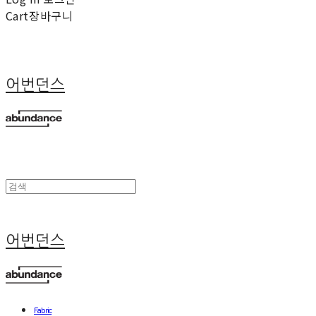
Cart
장바구니
어번던스
어번던스
Fabric