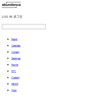
LOG IN
로그인
Fabric
Calendar
Curtain
Deskmat
Frame
ETC
Custom
NEWS
Q&A