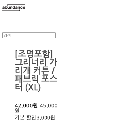
[조명포함]
그리너리 가
리개 커튼 /
패브릭 포스
터 (XL)
42,000원
45,000
원
기본 할인
3,000원