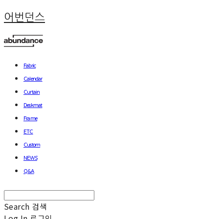
어번던스
Fabric
Calendar
Curtain
Deskmat
Frame
ETC
Custom
NEWS
Q&A
Search
검색
Log In
로그인