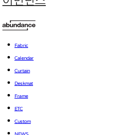
어번던스
Fabric
Calendar
Curtain
Deskmat
Frame
ETC
Custom
NEWS