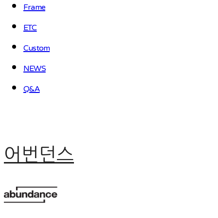
Frame
ETC
Custom
NEWS
Q&A
어번던스