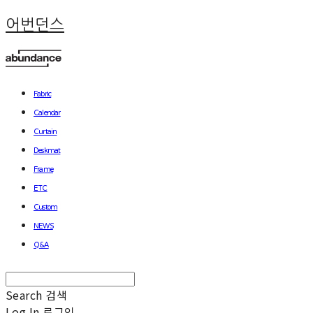
어번던스
Fabric
Calendar
Curtain
Deskmat
Frame
ETC
Custom
NEWS
Q&A
Search
검색
Log In
로그인