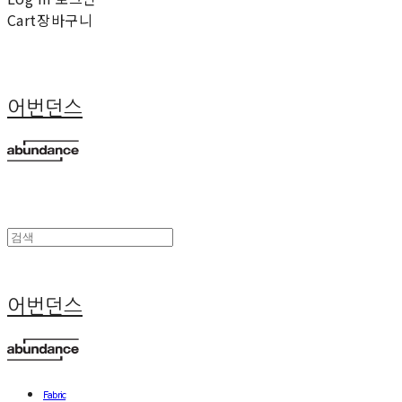
Cart
장바구니
어번던스
어번던스
Fabric