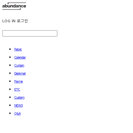
LOG IN
로그인
Fabric
Calendar
Curtain
Deskmat
Frame
ETC
Custom
NEWS
Q&A