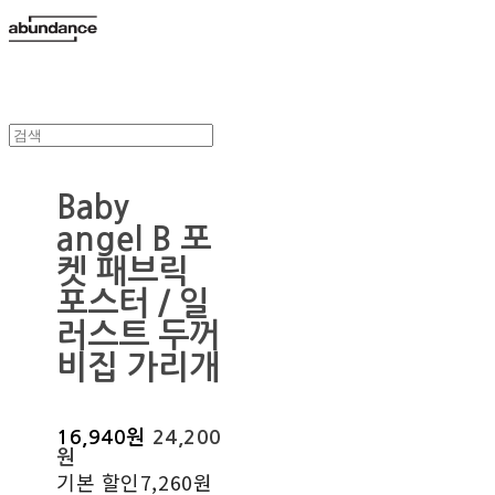
Baby
angel B 포
켓 패브릭
포스터 / 일
러스트 두꺼
비집 가리개
16,940원
24,200
원
기본 할인
7,260원