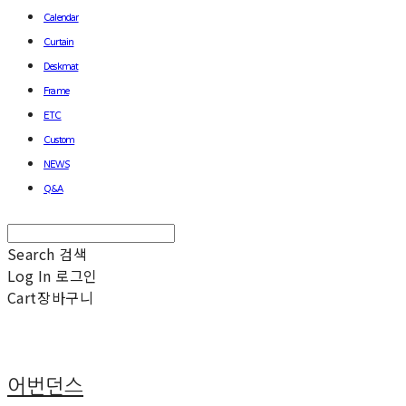
Calendar
Curtain
Deskmat
Frame
ETC
Custom
NEWS
Q&A
Search
검색
Log In
로그인
Cart
장바구니
어번던스