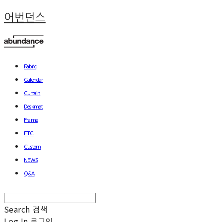
어번던스
Fabric
Calendar
Curtain
Deskmat
Frame
ETC
Custom
NEWS
Q&A
Search
검색
Log In
로그인