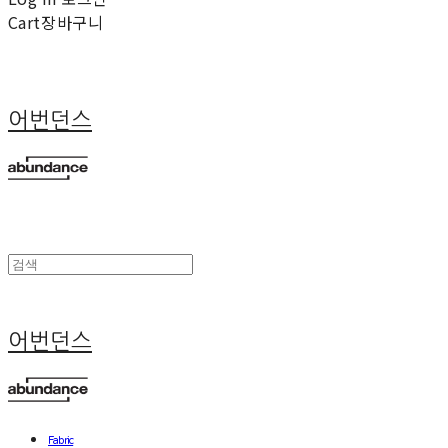
Cart
장바구니
어번던스
어번던스
Fabric