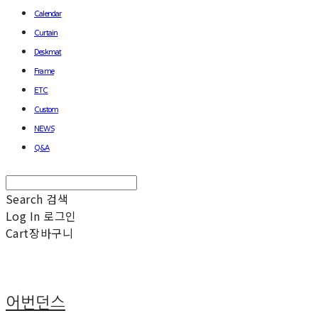
Calendar
Curtain
Deskmat
Frame
ETC
Custom
NEWS
Q&A
Search
검색
Log In
로그인
Cart
장바구니
어번던스