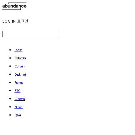
LOG IN
로그인
Fabric
Calendar
Curtain
Deskmat
Frame
ETC
Custom
NEWS
Q&A