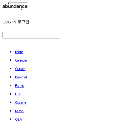
LOG IN
로그인
Fabric
Calendar
Curtain
Deskmat
Frame
ETC
Custom
NEWS
Q&A