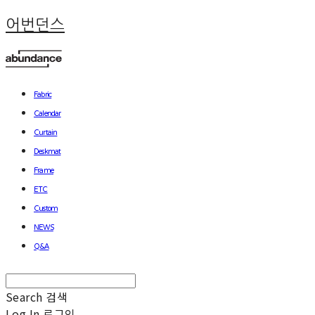
어번던스
Fabric
Calendar
Curtain
Deskmat
Frame
ETC
Custom
NEWS
Q&A
Search
검색
Log In
로그인