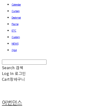
Calendar
Curtain
Deskmat
Frame
ETC
Custom
NEWS
Q&A
Search
검색
Log In
로그인
Cart
장바구니
어번던스