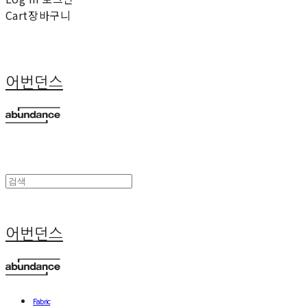
Cart
장바구니
어번던스
어번던스
Fabric