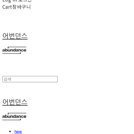
Cart
장바구니
어번던스
어번던스
Fabric