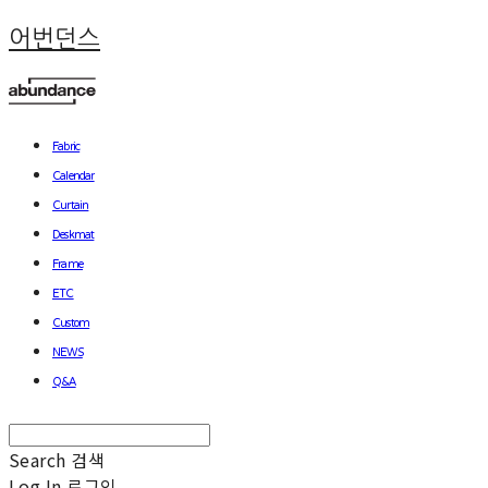
어번던스
Fabric
Calendar
Curtain
Deskmat
Frame
ETC
Custom
NEWS
Q&A
Search
검색
Log In
로그인