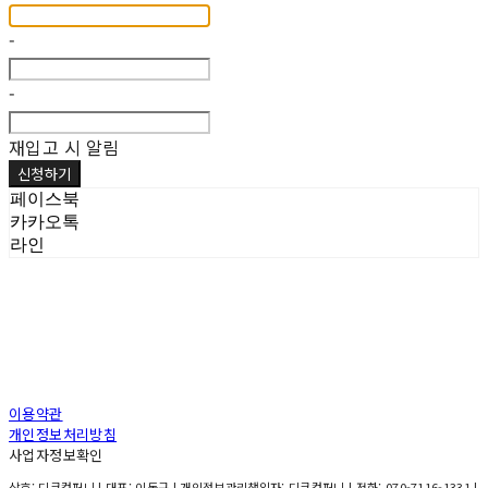
-
-
재입고 시 알림
신청하기
페이스북
카카오톡
라인
이용약관
개인정보처리방침
사업자정보확인
상호: 디큐컴퍼니 | 대표: 이동규 | 개인정보관리책임자: 디큐컴퍼니 | 전화: 070-7116-1331 |