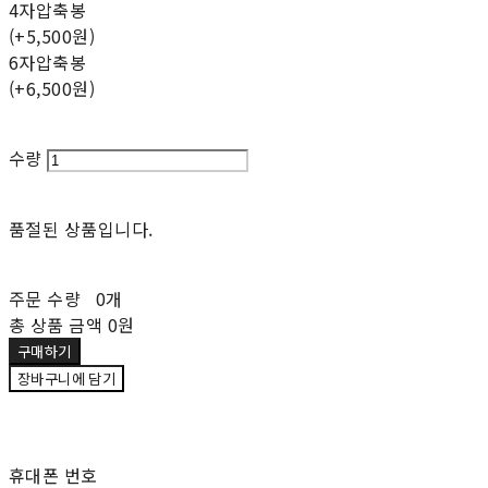
4자압축봉
(+5,500원)
6자압축봉
(+6,500원)
수량
품절된 상품입니다.
주문 수량
0개
총 상품 금액
0원
구매하기
장바구니에 담기
재입고 알림 신청
휴대폰 번호