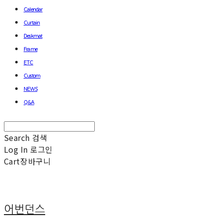
Calendar
Curtain
Deskmat
Frame
ETC
Custom
NEWS
Q&A
Search
검색
Log In
로그인
Cart
장바구니
어번던스