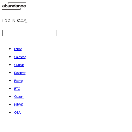
LOG IN
로그인
Fabric
Calendar
Curtain
Deskmat
Frame
ETC
Custom
NEWS
Q&A