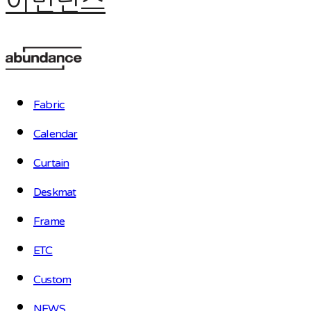
어번던스
Fabric
Calendar
Curtain
Deskmat
Frame
ETC
Custom
NEWS