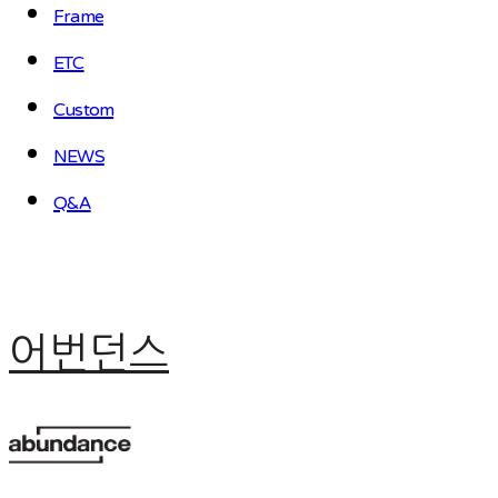
Frame
ETC
Custom
NEWS
Q&A
어번던스