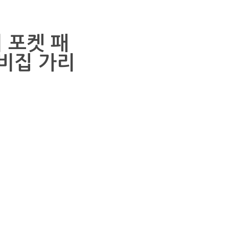
딸기 포켓 패
꺼비집 가리