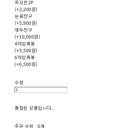
꼭꼬핀2P
(+2,200원)
눈꽃전구
(+5,900원)
앵두전구
(+10,000원)
4자압축봉
(+5,500원)
6자압축봉
(+6,500원)
수량
품절된 상품입니다.
주문 수량
0개