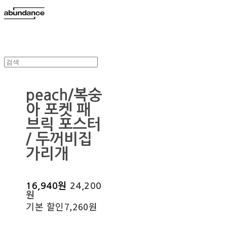
peach/복숭
아 포켓 패
브릭 포스터
/ 두꺼비집
가리개
16,940원
24,200
원
기본 할인
7,260원