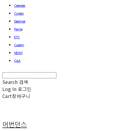
Calendar
Curtain
Deskmat
Frame
ETC
Custom
NEWS
Q&A
Search
검색
Log In
로그인
Cart
장바구니
어번던스