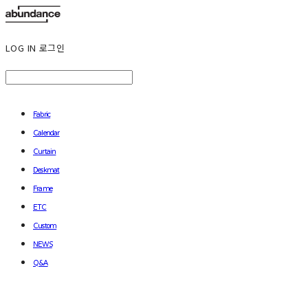
LOG IN
로그인
Fabric
Calendar
Curtain
Deskmat
Frame
ETC
Custom
NEWS
Q&A