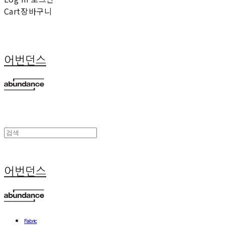
Cart
장바구니
어번던스
어번던스
Fabric