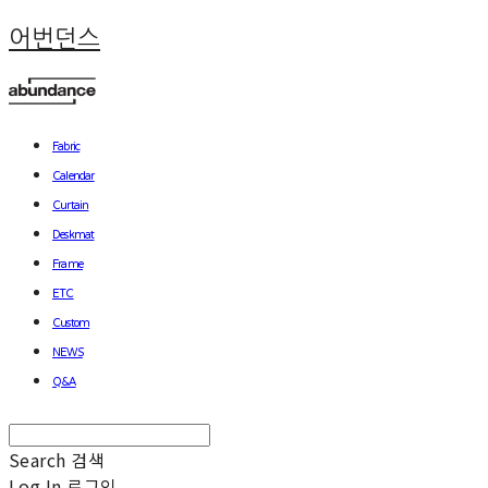
어번던스
Fabric
Calendar
Curtain
Deskmat
Frame
ETC
Custom
NEWS
Q&A
Search
검색
Log In
로그인