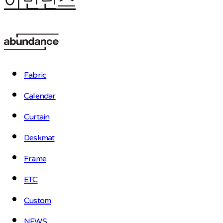
어번던스
Fabric
Calendar
Curtain
Deskmat
Frame
ETC
Custom
NEWS