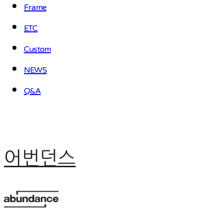
Frame
ETC
Custom
NEWS
Q&A
어번던스