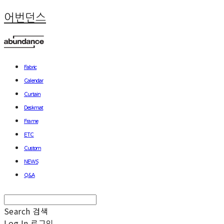
어번던스
Fabric
Calendar
Curtain
Deskmat
Frame
ETC
Custom
NEWS
Q&A
Search
검색
Log In
로그인