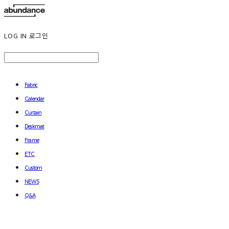
LOG IN
로그인
Fabric
Calendar
Curtain
Deskmat
Frame
ETC
Custom
NEWS
Q&A