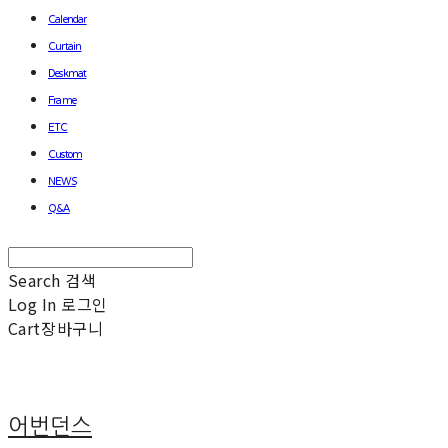
Calendar
Curtain
Deskmat
Frame
ETC
Custom
NEWS
Q&A
Search
검색
Log In
로그인
Cart
장바구니
어번던스