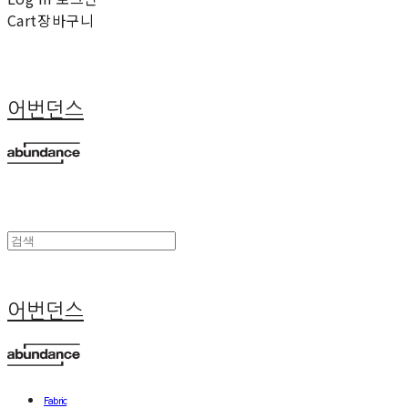
Cart
장바구니
어번던스
어번던스
Fabric