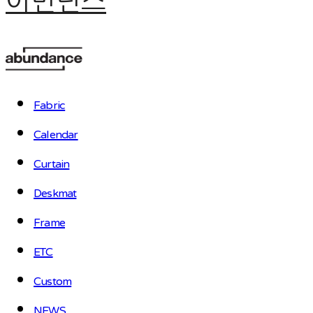
어번던스
Fabric
Calendar
Curtain
Deskmat
Frame
ETC
Custom
NEWS