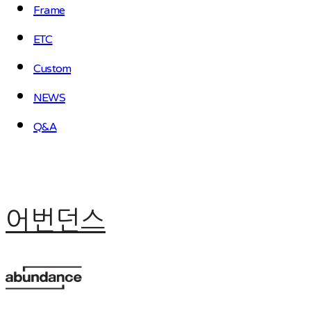
Frame
ETC
Custom
NEWS
Q&A
어번던스