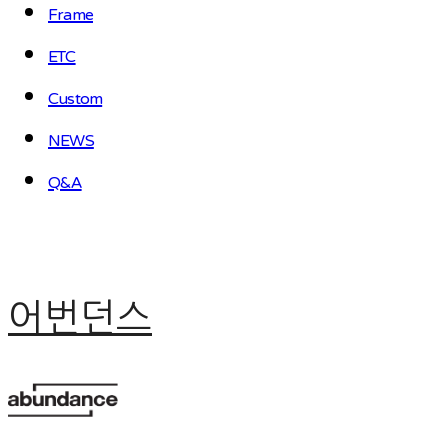
Frame
ETC
Custom
NEWS
Q&A
어번던스