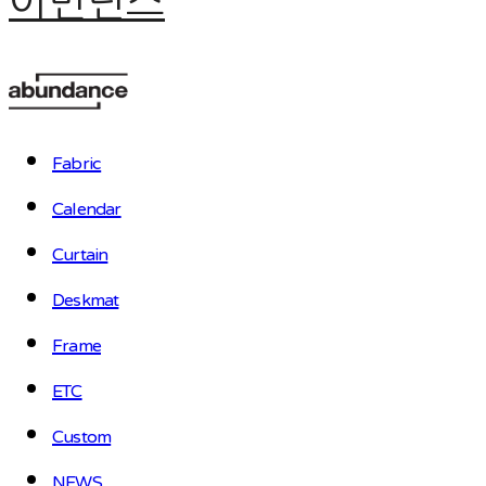
어번던스
Fabric
Calendar
Curtain
Deskmat
Frame
ETC
Custom
NEWS