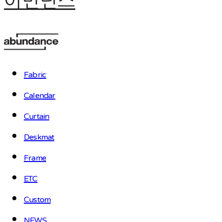
어번던스
Fabric
Calendar
Curtain
Deskmat
Frame
ETC
Custom
NEWS