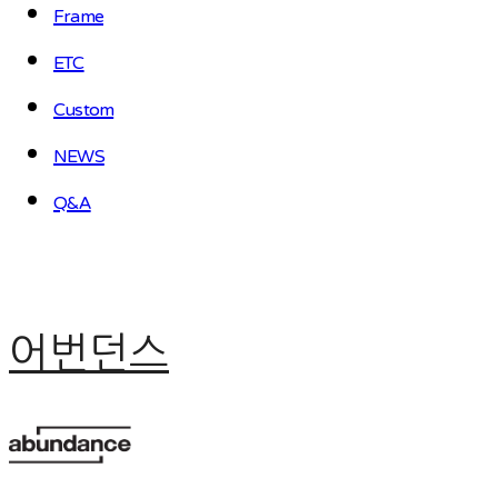
Frame
ETC
Custom
NEWS
Q&A
어번던스