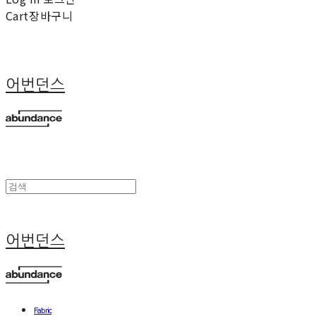
Cart
장바구니
어번던스
어번던스
Fabric