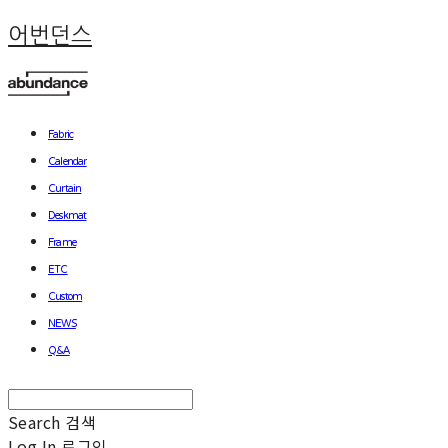
어번던스
Fabric
Calendar
Curtain
Deskmat
Frame
ETC
Custom
NEWS
Q&A
Search
검색
Log In
로그인