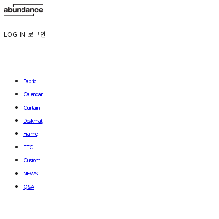
LOG IN
로그인
Fabric
Calendar
Curtain
Deskmat
Frame
ETC
Custom
NEWS
Q&A