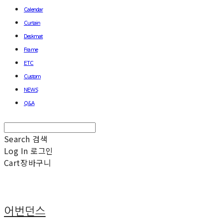
Calendar
Curtain
Deskmat
Frame
ETC
Custom
NEWS
Q&A
Search
검색
Log In
로그인
Cart
장바구니
어번던스