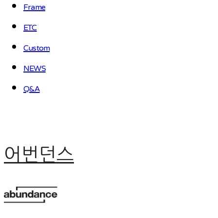
Frame
ETC
Custom
NEWS
Q&A
어번던스