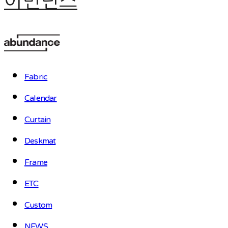
어번던스
Fabric
Calendar
Curtain
Deskmat
Frame
ETC
Custom
NEWS