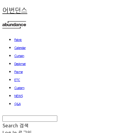
어번던스
Fabric
Calendar
Curtain
Deskmat
Frame
ETC
Custom
NEWS
Q&A
Search
검색
Log In
로그인