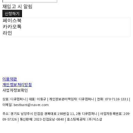
재입고 시 알림
신청하기
페이스북
카카오톡
라인
이용약관
개인정보처리방침
사업자정보확인
상호: 디큐컴퍼니 | 대표: 이동규 | 개인정보관리책임자: 디큐컴퍼니 | 전화: 070-7116-1331 |
이메일: bestbant@naver.com
주소: 경기도 남양주시 진접읍 경복대로 198번길 11, 2동 디큐컴퍼니 | 사업자등록번호:
209-
09-57326
| 통신판매:
2023-진접오남-0840
| 호스팅제공자: (주)식스샵