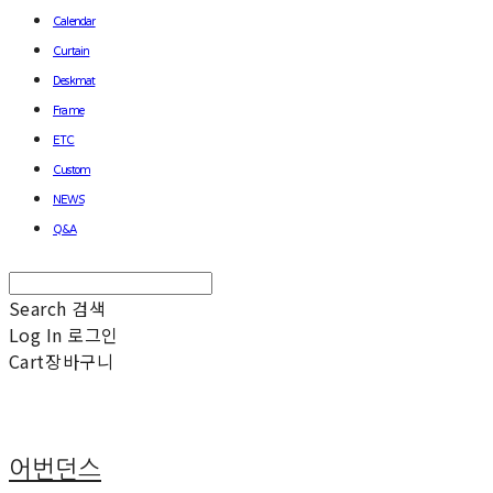
Calendar
Curtain
Deskmat
Frame
ETC
Custom
NEWS
Q&A
Search
검색
Log In
로그인
Cart
장바구니
어번던스