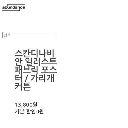
스칸디나비
안 일러스트
패브릭 포스
터 / 가리개
커튼
13,800원
기본 할인
0원