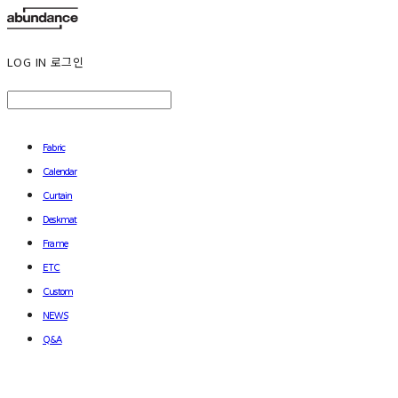
LOG IN
로그인
Fabric
Calendar
Curtain
Deskmat
Frame
ETC
Custom
NEWS
Q&A