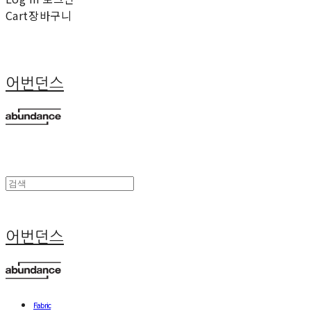
Cart
장바구니
어번던스
어번던스
Fabric