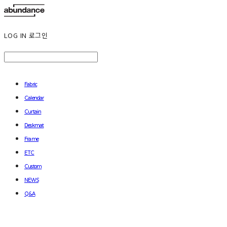
LOG IN
로그인
Fabric
Calendar
Curtain
Deskmat
Frame
ETC
Custom
NEWS
Q&A