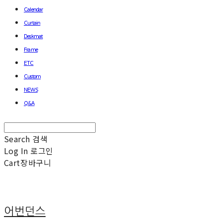
Calendar
Curtain
Deskmat
Frame
ETC
Custom
NEWS
Q&A
Search
검색
Log In
로그인
Cart
장바구니
어번던스