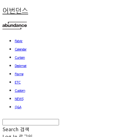
어번던스
Fabric
Calendar
Curtain
Deskmat
Frame
ETC
Custom
NEWS
Q&A
Search
검색
Log In
로그인