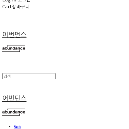
Cart
장바구니
어번던스
어번던스
Fabric