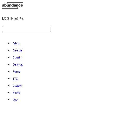
LOG IN
로그인
Fabric
Calendar
Curtain
Deskmat
Frame
ETC
Custom
NEWS
Q&A