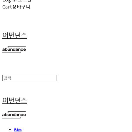
Cart
장바구니
어번던스
어번던스
Fabric