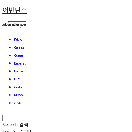
어번던스
Fabric
Calendar
Curtain
Deskmat
Frame
ETC
Custom
NEWS
Q&A
Search
검색
Log In
로그인