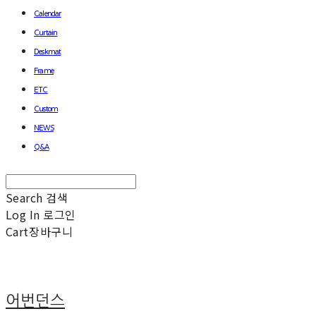
Calendar
Curtain
Deskmat
Frame
ETC
Custom
NEWS
Q&A
Search
검색
Log In
로그인
Cart
장바구니
어번던스