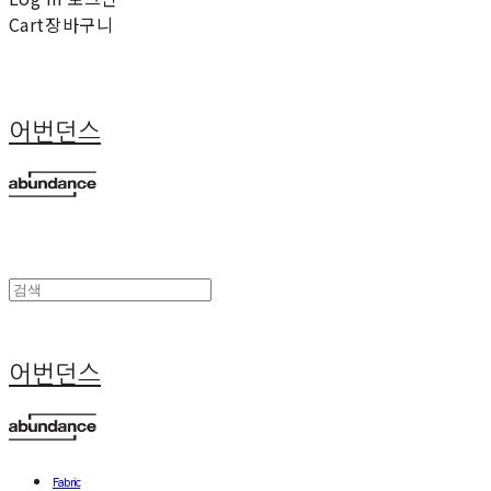
Cart
장바구니
어번던스
어번던스
Fabric