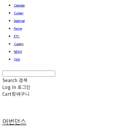
Calendar
Curtain
Deskmat
Frame
ETC
Custom
NEWS
Q&A
Search
검색
Log In
로그인
Cart
장바구니
어번던스