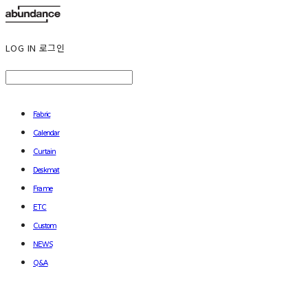
LOG IN
로그인
Fabric
Calendar
Curtain
Deskmat
Frame
ETC
Custom
NEWS
Q&A