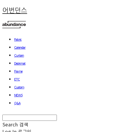
어번던스
Fabric
Calendar
Curtain
Deskmat
Frame
ETC
Custom
NEWS
Q&A
Search
검색
Log In
로그인