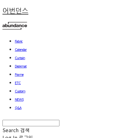
어번던스
Fabric
Calendar
Curtain
Deskmat
Frame
ETC
Custom
NEWS
Q&A
Search
검색
Log In
로그인