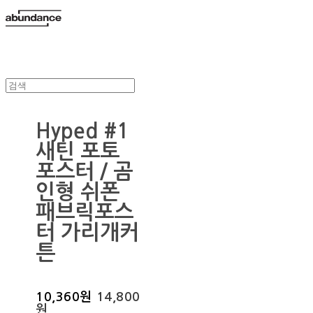
Hyped #1
새틴 포토
포스터 / 곰
인형 쉬폰
패브릭포스
터 가리개커
튼
10,360원
14,800
원