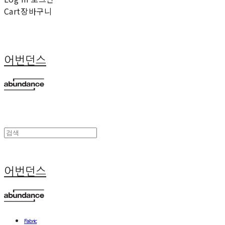
Cart
장바구니
어번던스
어번던스
Fabric