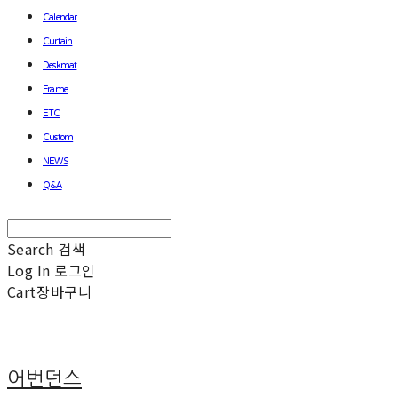
Calendar
Curtain
Deskmat
Frame
ETC
Custom
NEWS
Q&A
Search
검색
Log In
로그인
Cart
장바구니
어번던스