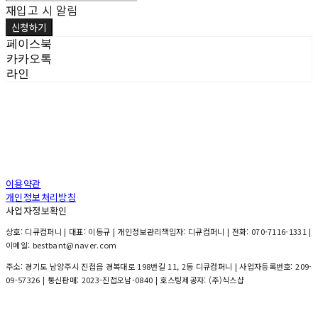
재입고 시 알림
신청하기
페이스북
카카오톡
라인
이용약관
개인정보처리방침
사업자정보확인
상호: 디큐컴퍼니 | 대표: 이동규 | 개인정보관리책임자: 디큐컴퍼니 | 전화: 070-7116-1331 |
이메일: bestbant@naver.com
주소: 경기도 남양주시 진접읍 경복대로 198번길 11, 2동 디큐컴퍼니 | 사업자등록번호:
209-
09-57326
| 통신판매:
2023-진접오남-0840
| 호스팅제공자: (주)식스샵