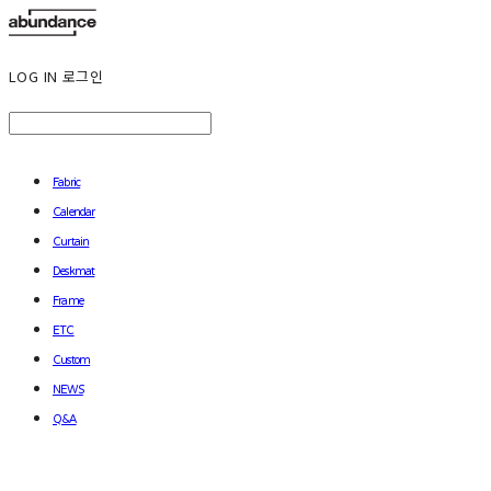
LOG IN
로그인
Fabric
Calendar
Curtain
Deskmat
Frame
ETC
Custom
NEWS
Q&A