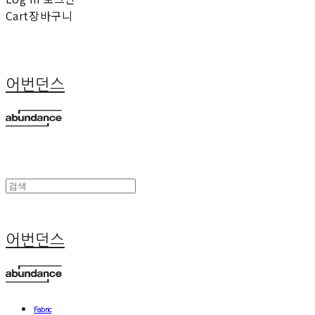
Cart
장바구니
어번던스
어번던스
Fabric