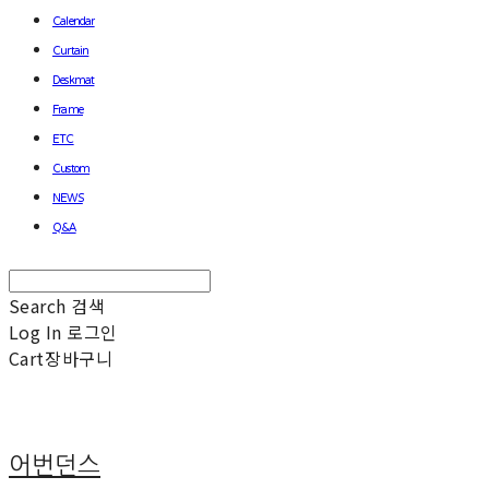
Calendar
Curtain
Deskmat
Frame
ETC
Custom
NEWS
Q&A
Search
검색
Log In
로그인
Cart
장바구니
어번던스