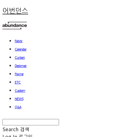
어번던스
Fabric
Calendar
Curtain
Deskmat
Frame
ETC
Custom
NEWS
Q&A
Search
검색
Log In
로그인