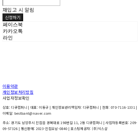
재입고 시 알림
신청하기
페이스북
카카오톡
라인
이용약관
개인정보처리방침
사업자정보확인
상호: 디큐컴퍼니 | 대표: 이동규 | 개인정보관리책임자: 디큐컴퍼니 | 전화: 070-7116-1331 |
이메일: bestbant@naver.com
주소: 경기도 남양주시 진접읍 경복대로 198번길 11, 2동 디큐컴퍼니 | 사업자등록번호:
209-
09-57326
| 통신판매:
2023-진접오남-0840
| 호스팅제공자: (주)식스샵