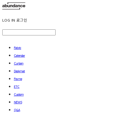
LOG IN
로그인
Fabric
Calendar
Curtain
Deskmat
Frame
ETC
Custom
NEWS
Q&A