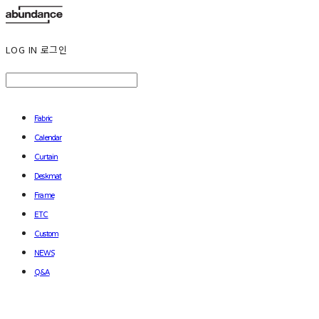
LOG IN
로그인
Fabric
Calendar
Curtain
Deskmat
Frame
ETC
Custom
NEWS
Q&A