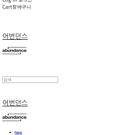
Cart
장바구니
어번던스
어번던스
Fabric