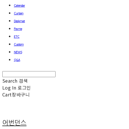
Calendar
Curtain
Deskmat
Frame
ETC
Custom
NEWS
Q&A
Search
검색
Log In
로그인
Cart
장바구니
어번던스