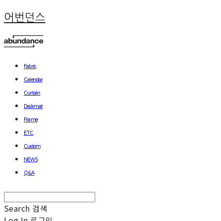
어번던스
Fabric
Calendar
Curtain
Deskmat
Frame
ETC
Custom
NEWS
Q&A
Search
검색
Log In
로그인