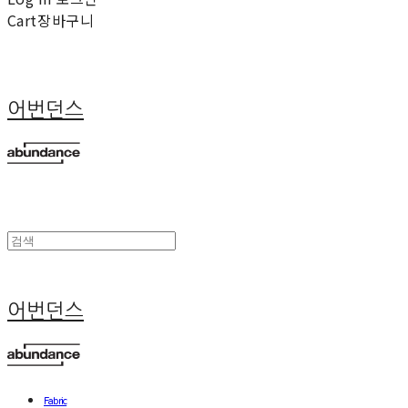
Cart
장바구니
어번던스
어번던스
Fabric