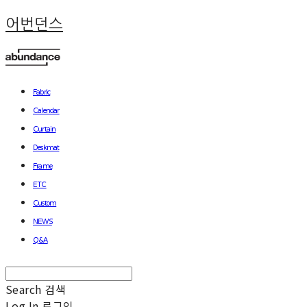
어번던스
Fabric
Calendar
Curtain
Deskmat
Frame
ETC
Custom
NEWS
Q&A
Search
검색
Log In
로그인