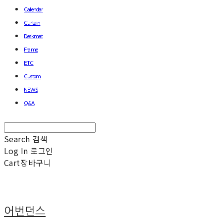
Calendar
Curtain
Deskmat
Frame
ETC
Custom
NEWS
Q&A
Search
검색
Log In
로그인
Cart
장바구니
어번던스