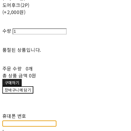
도어후크(2P)
(+2,000원)
수량
품절된 상품입니다.
주문 수량
0개
총 상품 금액
0원
구매하기
장바구니에 담기
재입고 알림 신청
휴대폰 번호
-