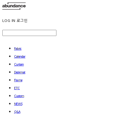
LOG IN
로그인
Fabric
Calendar
Curtain
Deskmat
Frame
ETC
Custom
NEWS
Q&A