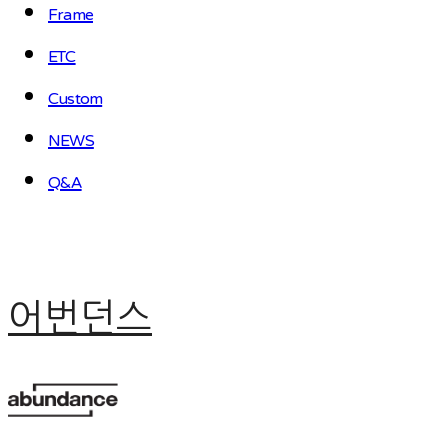
Frame
ETC
Custom
NEWS
Q&A
어번던스