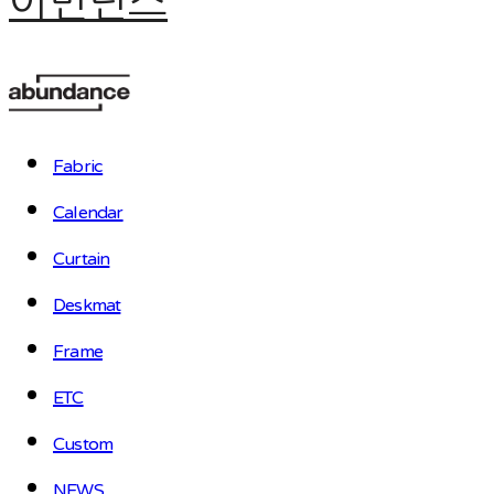
어번던스
Fabric
Calendar
Curtain
Deskmat
Frame
ETC
Custom
NEWS