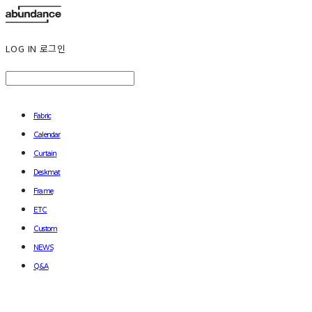
LOG IN
로그인
Fabric
Calendar
Curtain
Deskmat
Frame
ETC
Custom
NEWS
Q&A