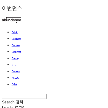
어번던스
Fabric
Calendar
Curtain
Deskmat
Frame
ETC
Custom
NEWS
Q&A
Search
검색
Log In
로그인