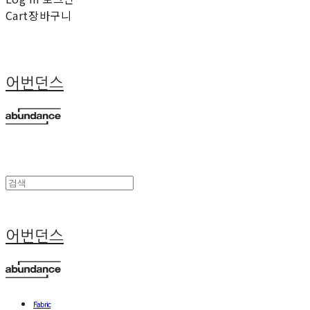
Cart
장바구니
어번던스
어번던스
Fabric