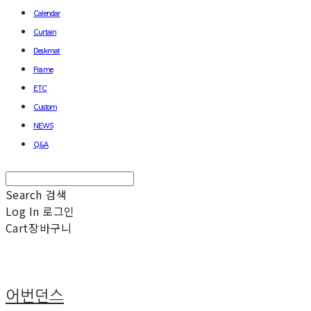
Calendar
Curtain
Deskmat
Frame
ETC
Custom
NEWS
Q&A
Search
검색
Log In
로그인
Cart
장바구니
어번던스