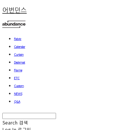
어번던스
Fabric
Calendar
Curtain
Deskmat
Frame
ETC
Custom
NEWS
Q&A
Search
검색
Log In
로그인