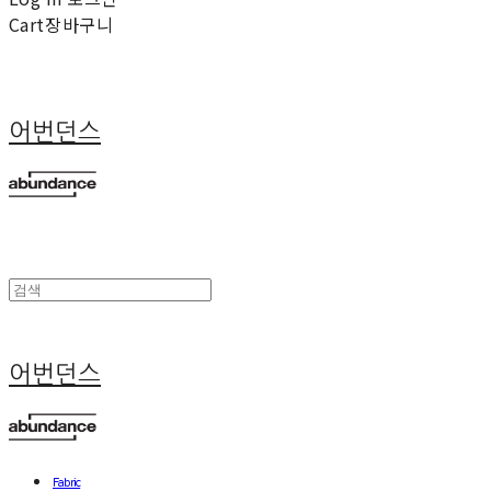
Cart
장바구니
어번던스
어번던스
Fabric