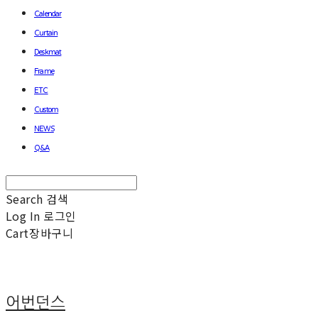
Calendar
Curtain
Deskmat
Frame
ETC
Custom
NEWS
Q&A
Search
검색
Log In
로그인
Cart
장바구니
어번던스