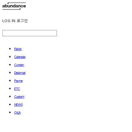
LOG IN
로그인
Fabric
Calendar
Curtain
Deskmat
Frame
ETC
Custom
NEWS
Q&A