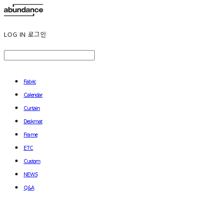
LOG IN
로그인
Fabric
Calendar
Curtain
Deskmat
Frame
ETC
Custom
NEWS
Q&A