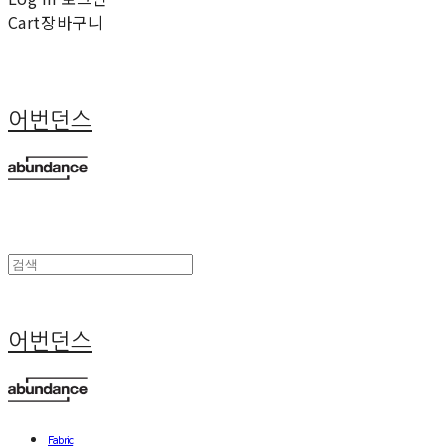
Cart
장바구니
어번던스
어번던스
Fabric