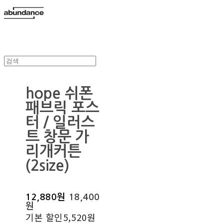
hope 쉬폰
패브릭 포스
터 / 일러스
트 창문 가
리개커튼
(2size)
12,880원
18,400
원
기본 할인
5,520원