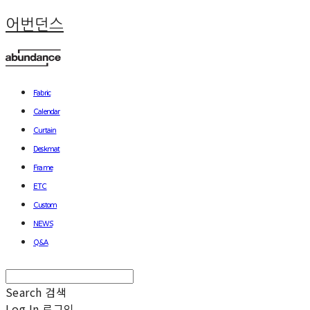
어번던스
Fabric
Calendar
Curtain
Deskmat
Frame
ETC
Custom
NEWS
Q&A
Search
검색
Log In
로그인