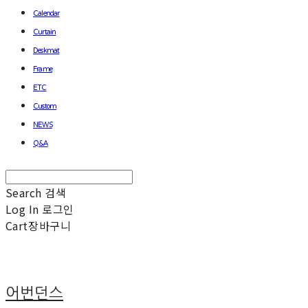
Calendar
Curtain
Deskmat
Frame
ETC
Custom
NEWS
Q&A
Search
검색
Log In
로그인
Cart
장바구니
어번던스