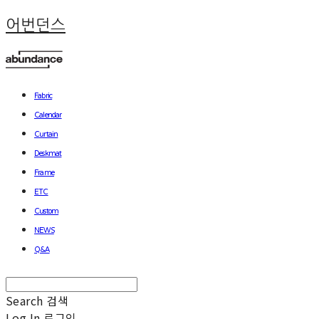
어번던스
Fabric
Calendar
Curtain
Deskmat
Frame
ETC
Custom
NEWS
Q&A
Search
검색
Log In
로그인