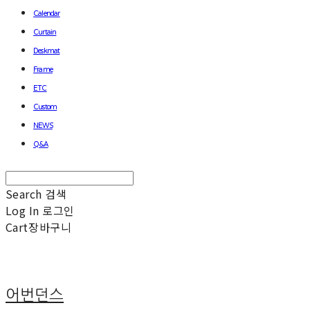
Calendar
Curtain
Deskmat
Frame
ETC
Custom
NEWS
Q&A
Search
검색
Log In
로그인
Cart
장바구니
어번던스