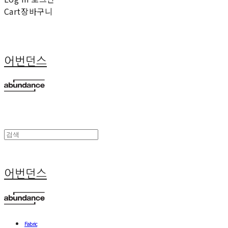
Cart
장바구니
어번던스
어번던스
Fabric