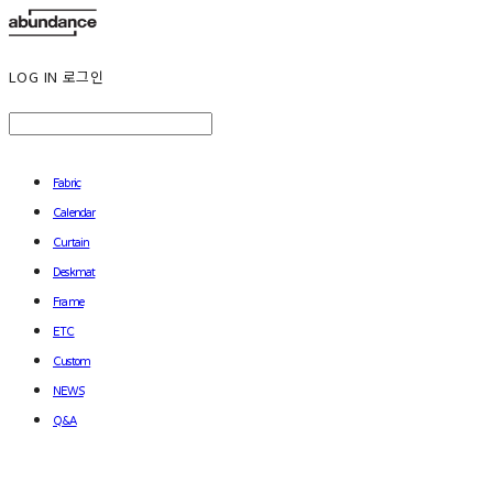
LOG IN
로그인
Fabric
Calendar
Curtain
Deskmat
Frame
ETC
Custom
NEWS
Q&A