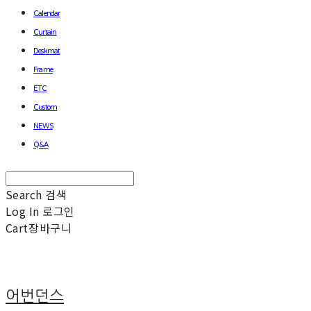
Calendar
Curtain
Deskmat
Frame
ETC
Custom
NEWS
Q&A
Search
검색
Log In
로그인
Cart
장바구니
어번던스