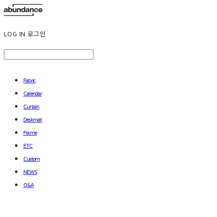
LOG IN
로그인
Fabric
Calendar
Curtain
Deskmat
Frame
ETC
Custom
NEWS
Q&A