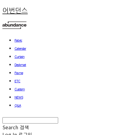
어번던스
Fabric
Calendar
Curtain
Deskmat
Frame
ETC
Custom
NEWS
Q&A
Search
검색
Log In
로그인