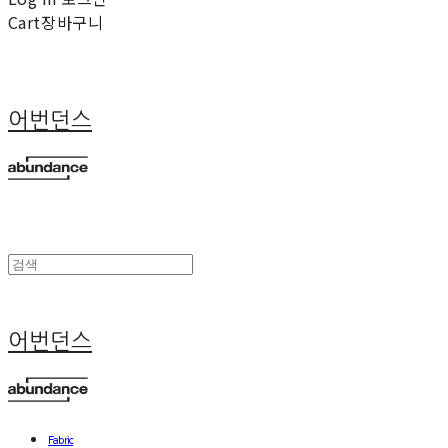
Cart
장바구니
어번던스
어번던스
Fabric