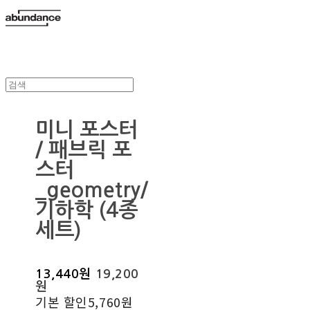
미니 포스터
/ 패브릭 포
스터
_geometry/
기하학 (4종
세트)
13,440원
19,200
원
기본 할인
5,760원