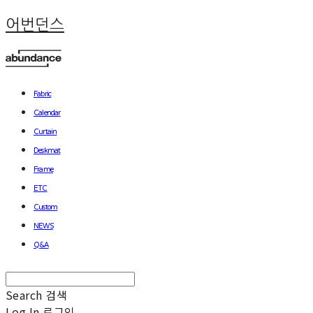
어번던스
Fabric
Calendar
Curtain
Deskmat
Frame
ETC
Custom
NEWS
Q&A
Search
검색
Log In
로그인