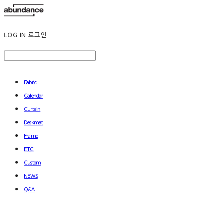
LOG IN
로그인
Fabric
Calendar
Curtain
Deskmat
Frame
ETC
Custom
NEWS
Q&A