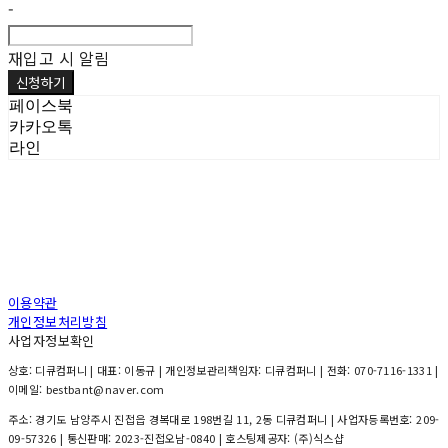
-
재입고 시 알림
신청하기
페이스북
카카오톡
라인
이용약관
개인정보처리방침
사업자정보확인
상호: 디큐컴퍼니 | 대표: 이동규 | 개인정보관리책임자: 디큐컴퍼니 | 전화: 070-7116-1331 |
이메일: bestbant@naver.com
주소: 경기도 남양주시 진접읍 경복대로 198번길 11, 2동 디큐컴퍼니 | 사업자등록번호:
209-
09-57326
| 통신판매:
2023-진접오남-0840
| 호스팅제공자: (주)식스샵