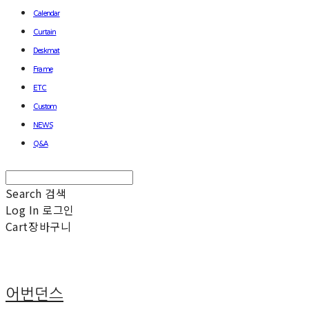
Calendar
Curtain
Deskmat
Frame
ETC
Custom
NEWS
Q&A
Search
검색
Log In
로그인
Cart
장바구니
어번던스