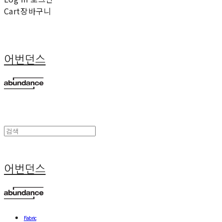
Cart
장바구니
어번던스
어번던스
Fabric