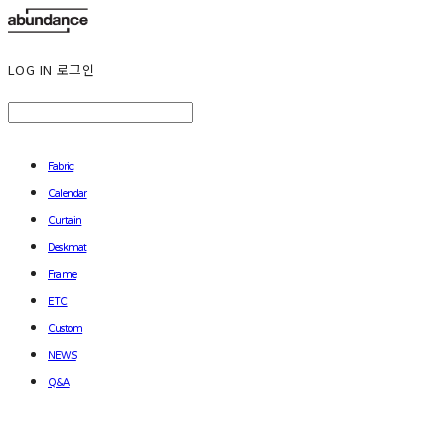
LOG IN
로그인
Fabric
Calendar
Curtain
Deskmat
Frame
ETC
Custom
NEWS
Q&A