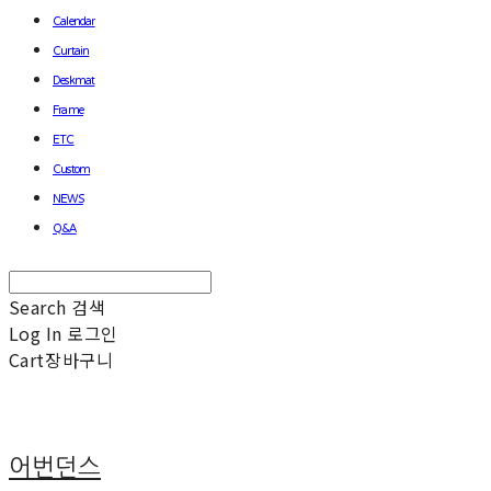
Calendar
Curtain
Deskmat
Frame
ETC
Custom
NEWS
Q&A
Search
검색
Log In
로그인
Cart
장바구니
어번던스