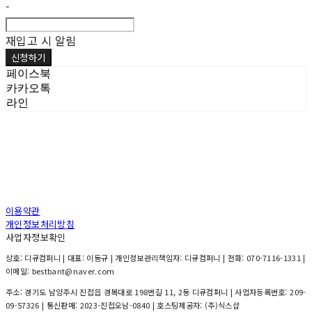
-
재입고 시 알림
신청하기
페이스북
카카오톡
라인
이용약관
개인정보처리방침
사업자정보확인
상호: 디큐컴퍼니 | 대표: 이동규 | 개인정보관리책임자: 디큐컴퍼니 | 전화: 070-7116-1331 |
이메일: bestbant@naver.com
주소: 경기도 남양주시 진접읍 경복대로 198번길 11, 2동 디큐컴퍼니 | 사업자등록번호:
209-
09-57326
| 통신판매:
2023-진접오남-0840
| 호스팅제공자: (주)식스샵