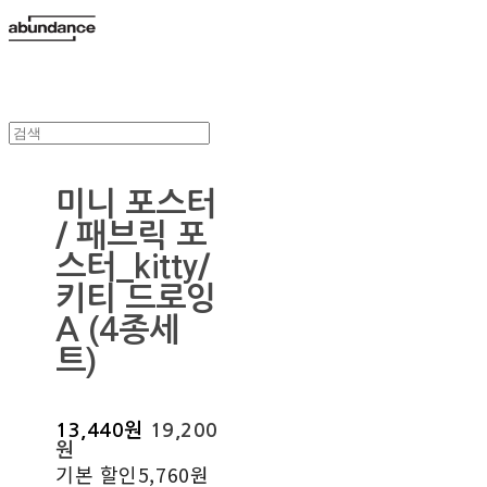
미니 포스터
/ 패브릭 포
스터_kitty/
키티 드로잉
A (4종세
트)
13,440원
19,200
원
기본 할인
5,760원