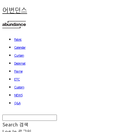
어번던스
Fabric
Calendar
Curtain
Deskmat
Frame
ETC
Custom
NEWS
Q&A
Search
검색
Log In
로그인