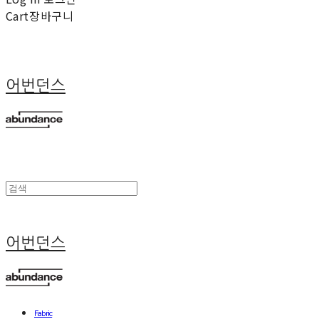
Cart
장바구니
어번던스
어번던스
Fabric