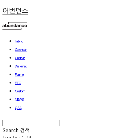
어번던스
Fabric
Calendar
Curtain
Deskmat
Frame
ETC
Custom
NEWS
Q&A
Search
검색
Log In
로그인