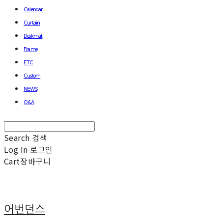
Calendar
Curtain
Deskmat
Frame
ETC
Custom
NEWS
Q&A
Search
검색
Log In
로그인
Cart
장바구니
어번던스