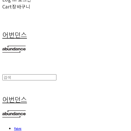
Cart
장바구니
어번던스
어번던스
Fabric