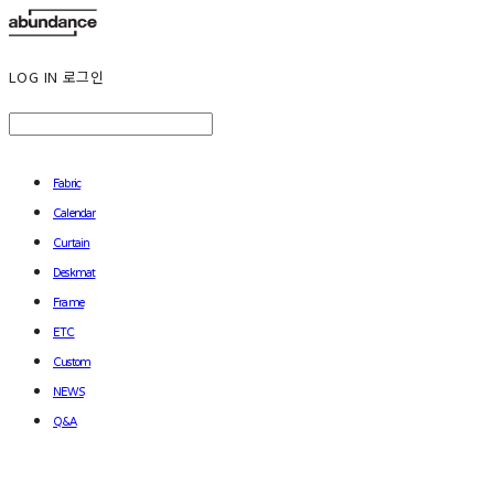
LOG IN
로그인
Fabric
Calendar
Curtain
Deskmat
Frame
ETC
Custom
NEWS
Q&A