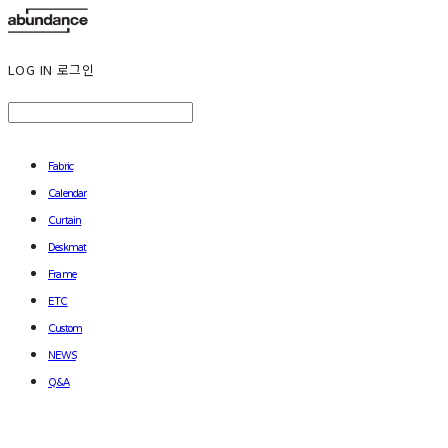
LOG IN
로그인
Fabric
Calendar
Curtain
Deskmat
Frame
ETC
Custom
NEWS
Q&A