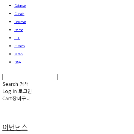
Calendar
Curtain
Deskmat
Frame
ETC
Custom
NEWS
Q&A
Search
검색
Log In
로그인
Cart
장바구니
어번던스