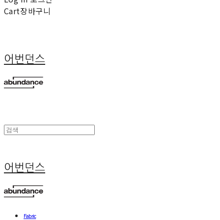
Cart
장바구니
어번던스
어번던스
Fabric