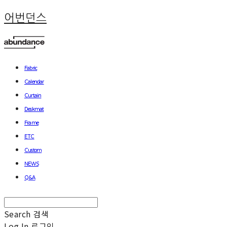
어번던스
Fabric
Calendar
Curtain
Deskmat
Frame
ETC
Custom
NEWS
Q&A
Search
검색
Log In
로그인