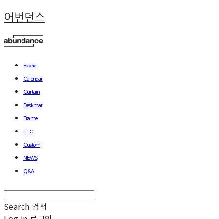
어번던스
Fabric
Calendar
Curtain
Deskmat
Frame
ETC
Custom
NEWS
Q&A
Search
검색
Log In
로그인