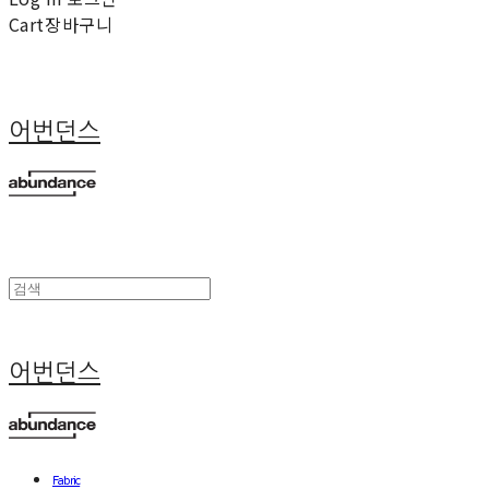
Cart
장바구니
어번던스
어번던스
Fabric