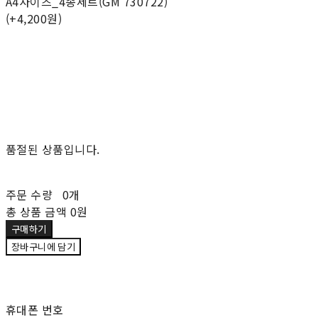
A4사이즈_4종세트(GM 730722)
(+4,200원)
품절된 상품입니다.
주문 수량
0개
총 상품 금액
0원
구매하기
장바구니에 담기
재입고 알림 신청
휴대폰 번호