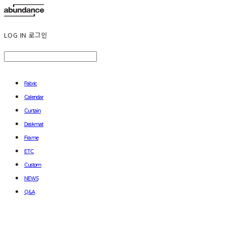
LOG IN
로그인
Fabric
Calendar
Curtain
Deskmat
Frame
ETC
Custom
NEWS
Q&A