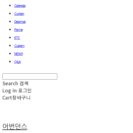
Calendar
Curtain
Deskmat
Frame
ETC
Custom
NEWS
Q&A
Search
검색
Log In
로그인
Cart
장바구니
어번던스