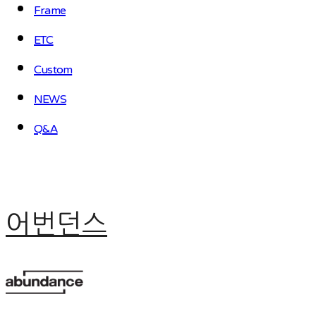
Frame
ETC
Custom
NEWS
Q&A
어번던스