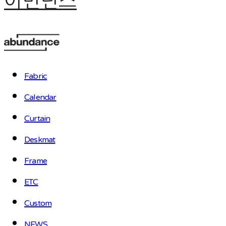
어번던스
Fabric
Calendar
Curtain
Deskmat
Frame
ETC
Custom
NEWS